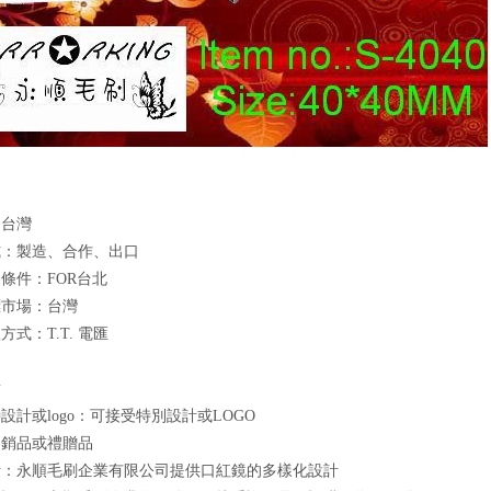
：台灣
式：製造、合作、出口
條件：FOR台北
標市場：台灣
式：T.T. 電匯
點
設計或logo：可接受特別設計或LOGO
促銷品或禮贈品
計：永順毛刷企業有限公司提供口紅鏡的多樣化設計