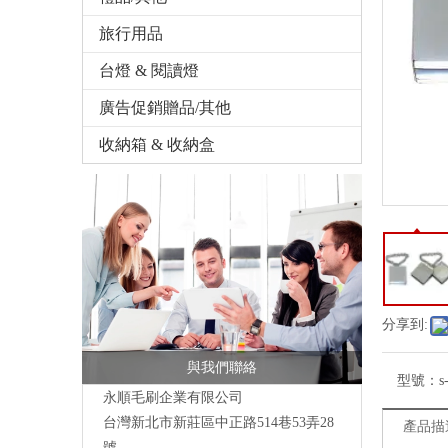
旅行用品
台燈 & 閱讀燈
廣告促銷贈品/其他
收納箱 & 收納盒
分享到:
與我們聯絡
型號：
s
永順毛刷企業有限公司
台灣新北市新莊區中正路514巷53弄28
產品描
號