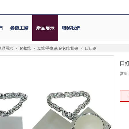
們
參觀工廠
產品展示
聯絡我們
產品展示
»
化妝鏡
»
立鏡/手拿鏡/穿衣鏡/掛鏡
»
口紅鏡
口
數量