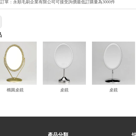
訂單：永順毛刷企業有限公司可接受詢價最低訂購量為3000件
品
橢圓桌鏡
桌鏡
桌鏡
產品分類