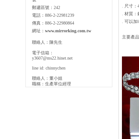
. 尺寸：4
郵遞區號：242
. 材質
電話：886-2-22981239
. 可以加
傳真：886-2-22980864
網址：
www.mirrorking.com.tw
主要產品
聯絡人：陳先生
電子信箱：
y3607@ms22.hinet.net
line id: chinnychen
聯絡人：董小姐
職稱：生產單位經理