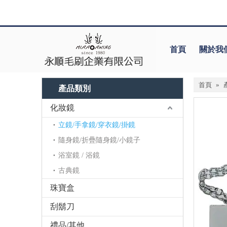
首頁
關於我
首頁
»
產品類別
化妝鏡
立鏡/手拿鏡/穿衣鏡/掛鏡
隨身鏡/折疊隨身鏡/小鏡子
浴室鏡 / 浴鏡
古典鏡
珠寶盒
刮鬍刀
禮品/其他