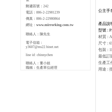
郵遞區號：242
公主手
電話：886-2-22981239
傳真：886-2-22980864
產品說明
網址：
www.mirrorking.com.tw
型號 : P
聯絡人：陳先生
材質 : A
電子信箱：
尺寸 : 6
y3607@ms22.hinet.net
包裝 : 1
line id: chinnychen
最低訂購量
生產工作
聯絡人：董小姐
職稱：生產單位經理
用途 :