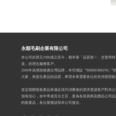
永順毛刷企業有限公司
本公司於西元1980成立至今，都本著「品質第一，交貨準
道」的理念服務客戶。
2006年為增加推廣台灣品牌，本司增設〝MIRRORKING
大家，來提生產品的品質，希望未來需要各位的支持跟照顧
並定期開發新產品來滿足現代消費者的需求更讓客戶對本公
加有信心，命中率達百分之百，更為各貿易商及贈品公司設
的新產品，各位業務請與本公司接洽。