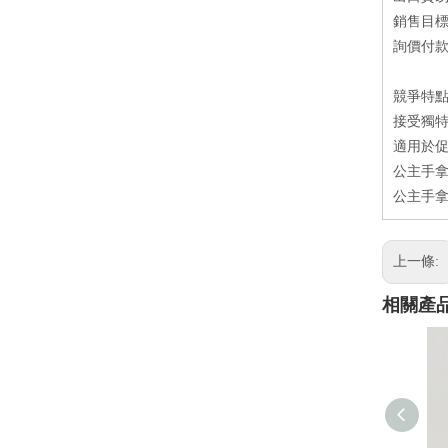
銷售目
詢價付款方
競爭特
接受獨特
適用於
公主手拿
公主手拿
上一條:
相關產