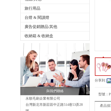
旅行用品
台燈 & 閱讀燈
廣告促銷贈品/其他
收納箱 & 收納盒
分享到:
與我們聯絡
型號：
P
永順毛刷企業有限公司
台灣新北市新莊區中正路514巷53弄28
產品描
號