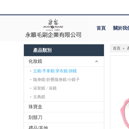
首頁
關於我
首頁
»
產品類別
化妝鏡
立鏡/手拿鏡/穿衣鏡/掛鏡
隨身鏡/折疊隨身鏡/小鏡子
浴室鏡 / 浴鏡
古典鏡
珠寶盒
刮鬍刀
禮品/其他