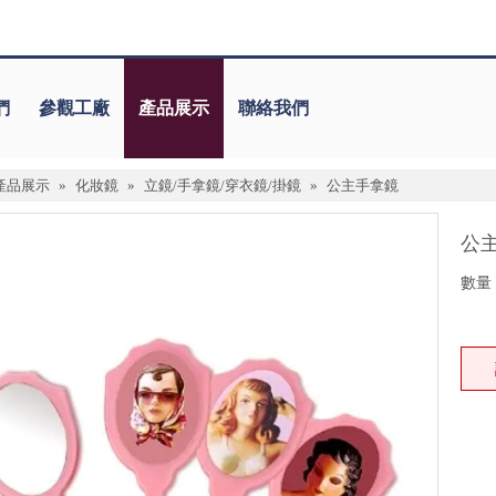
們
參觀工廠
產品展示
聯絡我們
產品展示
»
化妝鏡
»
立鏡/手拿鏡/穿衣鏡/掛鏡
»
公主手拿鏡
公
數量