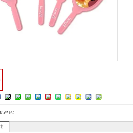
K-65162
述