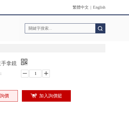
繁體中文
|
English
搜索
主手拿鏡
：
詢價
加入詢價籃