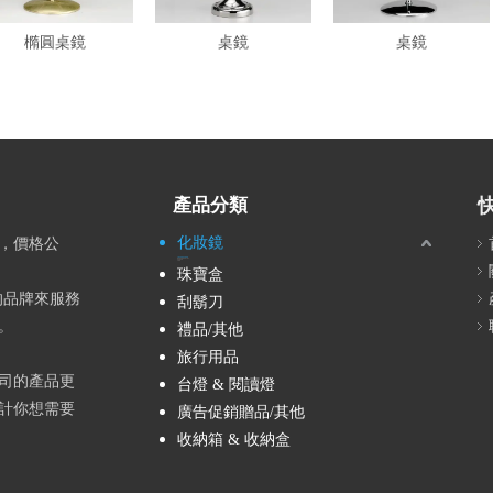
橢圓桌鏡
桌鏡
桌鏡
產品分類
化妝鏡
時，價格公
立鏡/手拿鏡/穿衣鏡/掛鏡
隨身鏡/折疊隨身鏡/小鏡子
浴室鏡 / 浴鏡
古典鏡
珠寶盒
〞的品牌來服務
刮鬍刀
。
禮品/其他
旅行用品
司的產品更
台燈 & 閱讀燈
計你想需要
廣告促銷贈品/其他
收納箱 & 收納盒