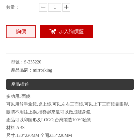
數量：
詢價
加入詢價籃
型號：
S-235220
產品品牌：
mirrorking
產品描述
多功用3面鏡:
可以用於手拿鏡,桌上鏡,可以左右三面鏡,可以上下三面鏡畫眼影,
眼睛不用往上揚,摺疊起來還可以做成隨身鏡
產品可以印圖形及LOGO,台灣製造100%驗貨
材料:ABS
尺寸:120*220MM 全開235*220MM