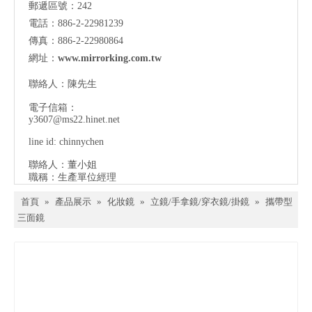
郵遞區號：242
電話：886-2-22981239
傳真：886-2-22980864
網址：
www.mirrorking.com.tw
聯絡人：陳先生
電子信箱：
y3607@ms22.hinet.net
line id: chinnychen
聯絡人：董小姐
職稱：生產單位經理
首頁
»
產品展示
»
化妝鏡
»
立鏡/手拿鏡/穿衣鏡/掛鏡
»
攜帶型
三面鏡