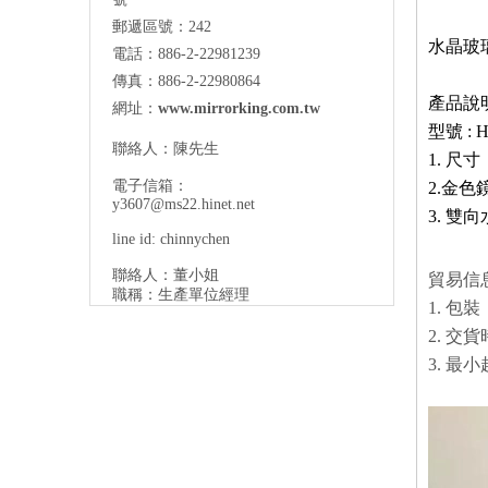
郵遞區號：242
水晶玻
電話：886-2-22981239
傳真：886-2-22980864
產品說明
網址：
www.mirrorking.com.tw
型號 : H
聯絡人：陳先生
1. 尺
電子信箱：
2.金色
y3607@ms22.hinet.net
3. 雙
line id: chinnychen
聯絡人：董小姐
貿易信
職稱：生產單位經理
1. 包裝
2. 交貨
3. 最