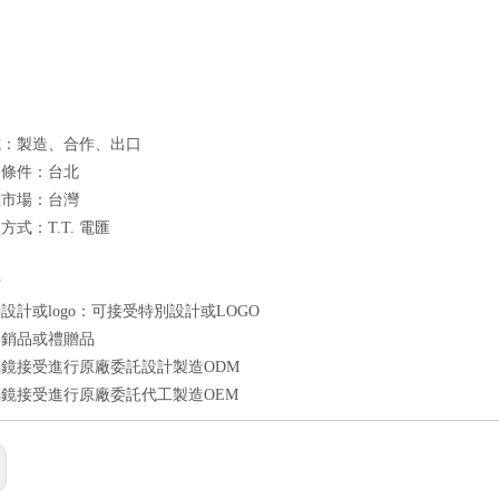
式：製造、合作、出口
易條件：台北
標市場：台灣
式：T.T. 電匯
點
設計或logo：可接受特別設計或LOGO
促銷品或禮贈品
鏡接受進行原廠委託設計製造ODM
鏡接受進行原廠委託代工製造OEM