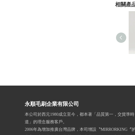
相關產
永順毛刷企業有限公司
本公司於西元1980成立至今，都本著「品質第一，交貨準
道」的理念服務客戶。
2006年為增加推廣台灣品牌，本司增設〝MIRRORKING