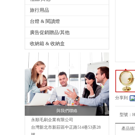
旅行用品
台燈 & 閱讀燈
廣告促銷贈品/其他
收納箱 & 收納盒
分享到:
與我們聯絡
型號：
H
永順毛刷企業有限公司
台灣新北市新莊區中正路514巷53弄28
產品描
號