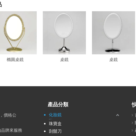
品
橢圓桌鏡
桌鏡
桌鏡
產品分類
化妝鏡
時，價格公
立鏡/手拿鏡/穿衣鏡/掛鏡
隨身鏡/折疊隨身鏡/小鏡子
浴室鏡 / 浴鏡
古典鏡
珠寶盒
〞的品牌來服務
刮鬍刀