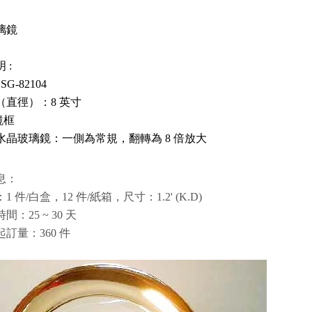
璃鏡
 :
SG-82104
寸（直徑）：8 英寸
鏡框
向水晶玻璃鏡：一側為常規，翻轉為 8 倍放大
息：
：1 件/白盒，12 件/紙箱，尺寸：1.2' (K.D)
時間：25 ~ 30 天
小起訂量：360 件