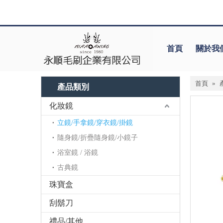
首頁
關於我
首頁
»
產品類別
化妝鏡
立鏡/手拿鏡/穿衣鏡/掛鏡
隨身鏡/折疊隨身鏡/小鏡子
浴室鏡 / 浴鏡
古典鏡
珠寶盒
刮鬍刀
禮品/其他