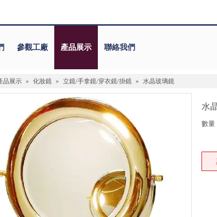
們
參觀工廠
產品展示
聯絡我們
產品展示
»
化妝鏡
»
立鏡/手拿鏡/穿衣鏡/掛鏡
»
水晶玻璃鏡
水
數量