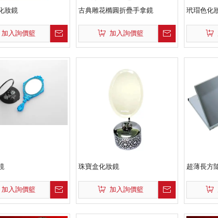
化妝鏡
古典雕花橢圓折疊手拿鏡
玳瑁色化
加入詢價籃
加入詢價籃
鏡
珠寶盒化妝鏡
超薄長方隨
加入詢價籃
加入詢價籃