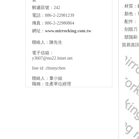
. 材質：
郵遞區號：242
. 顏色
電話：886-2-22981239
. 配件：
傳真：886-2-22980864
. 刮鬍刀
網址：
www.mirrorking.com.tw
. 鬍鬚
聯絡人：陳先生
貿易資訊：
電子信箱：
y3607@ms22.hinet.net
line id: chinnychen
聯絡人：董小姐
職稱：生產單位經理