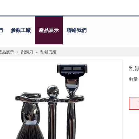
們
參觀工廠
產品展示
聯絡我們
產品展示
»
刮鬍刀
»
刮鬍刀組
刮
數量