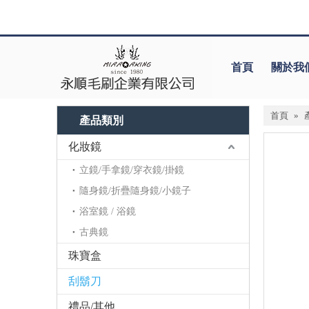
首頁
關於我
首頁
»
產品類別
化妝鏡
立鏡/手拿鏡/穿衣鏡/掛鏡
隨身鏡/折疊隨身鏡/小鏡子
浴室鏡 / 浴鏡
古典鏡
珠寶盒
刮鬍刀
禮品/其他