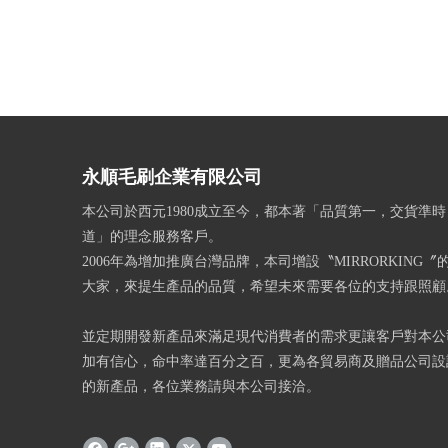
永順毛刷企業有限公司
本公司於西元1980成立至今，都本著「品質第一，交貨準
道」的理念服務客戶。
2006年為增加推廣台灣品牌，本司增設〝MIRRORKING
大家，來提生產品的品質，希望未來需要各位的支持跟照顧
並定期開發新產品來滿足現代消費者的需求更讓客戶對本公
加有信心，命中率達百分之百，更為各貿易商及贈品公司設
的新產品，各位業務請與本公司接洽。