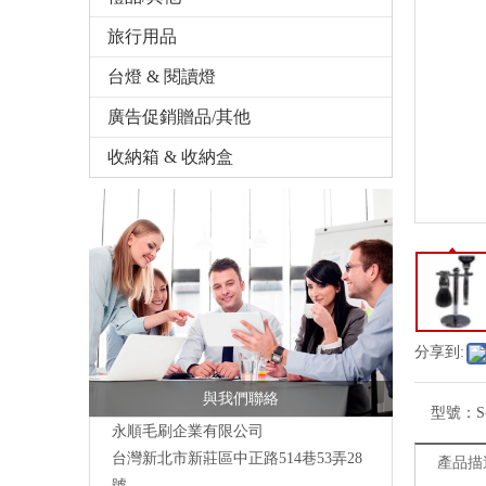
旅行用品
台燈 & 閱讀燈
廣告促銷贈品/其他
收納箱 & 收納盒
分享到:
與我們聯絡
型號：
S
永順毛刷企業有限公司
台灣新北市新莊區中正路514巷53弄28
產品描
號