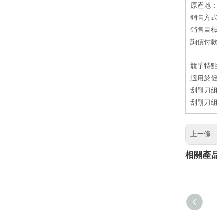
原產地
銷售方
銷售目
詢價付款方
競爭特
適用於
刮鬍刀組
刮鬍刀組
上一條:
相關產