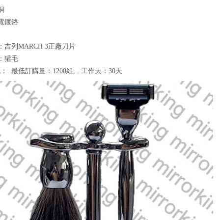
銅
：電鍍鉻
：吉列MARCH 3正廠刀片
刷：獾毛
. 最低訂購量：1200組, . 工作天：30天