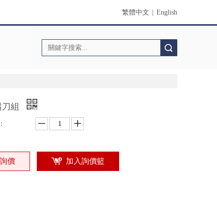
繁體中文
|
English
搜索
鬍刀組
：
詢價
加入詢價籃