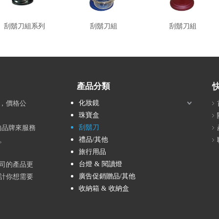
刮鬍刀組系列
刮鬍刀組
刮鬍刀組
產品分類
化妝鏡
時，價格公
珠寶盒
刮鬍刀
〞的品牌來服務
禮品/其他
。
旅行用品
台燈 & 閱讀燈
司的產品更
廣告促銷贈品/其他
計你想需要
收納箱 & 收納盒