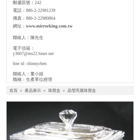
郵遞區號：242
電話：886-2-22981239
傳真：886-2-22980864
網址：
www.mirrorking.com.tw
聯絡人：陳先生
電子信箱：
y3607@ms22.hinet.net
line id: chinnychen
聯絡人：董小姐
職稱：生產單位經理
首頁
»
產品展示
»
珠寶盒
»
晶瑩亮麗珠寶盒