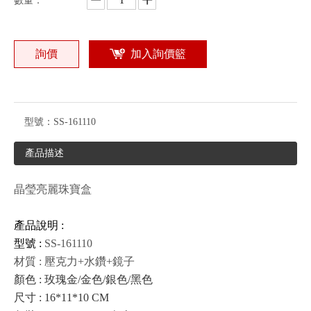
數量：
詢價
加入詢價籃
型號：
SS-161110
產品描述
晶瑩亮麗珠寶盒
產品說明 :
型號 :
SS-161110
材質 : 壓克力+水鑽+鏡子
顏色 : 玫瑰金/金色/銀色/黑色
尺寸 : 16*11*10 CM