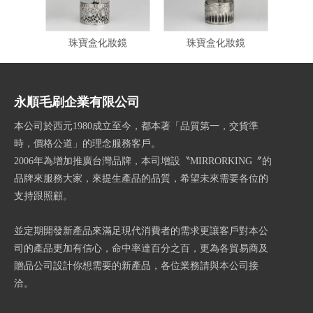
珠寶盒化妝鏡
珠寶盒化妝鏡
珠
永順毛刷企業有限公司
本公司於西元1980成立至今，都本著「品質第一，交貨準
時，價格公道」的理念服務客戶。
2006年為增加推廣台灣品牌，本司增設〝MIRRORKING〞的
品牌來服務大家，來提生產品的品質，希望未來需要各位的
支持跟照顧。
並定期開發新產品來滿足現代消費者的需求更讓客戶對本公
司的產品更加有信心，命中率達百分之百，更為各貿易商及
贈品公司設計你想需要的新產品，各位業務請與本公司接
洽。