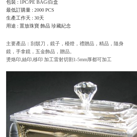
包裝 : 1PC/PE BAG/白盒
最低訂購量 : 2000 PCS
生產工作天 : 30天
用途 : 置放珠寶 飾品 珍藏紀念
主要產品：刮鬍刀，鏡子，檯燈，禮贈品，精品，隨身
鏡，手拿鏡，五金飾品，贈品。
燙烙印,絲印,移印 加工雷射切割1-5mm厚都可加工